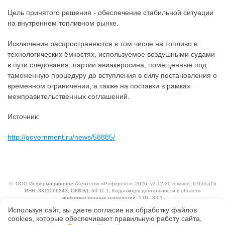
Цель принятого решения - обеспечение стабильной ситуации
на внутреннем топливном рынке.
Исключения распространяются в том числе на топливо в
технологических ёмкостях, используемое воздушными судами
в пути следования, партии авиакеросина, помещённые под
таможенную процедуру до вступления в силу постановления о
временном ограничении, а также на поставки в рамках
межправительственных соглашений.
Источник:
http://government.ru/news/58885/
©
ООО Информационное Агентство «Референт»
, 2026, v2.12.20 revision: 67b0ca1b
ИНН: 3811066343, ОКВЭД: 63.11.1, Коды видов деятельности в области
информационных технологий: 1.01, 3.01
Ценовая политика
Используя сайт, вы даете согласие на обработку файлов
Технологии
сооkiеs, которые обеспечивают правильную работу сайта,