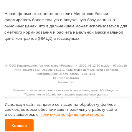
Новая форма отчетности позволит Минстрою России
формировать более точную и актуальную базу данных о
рыночных ценах, что в дальнейшем может использоваться для
сметного нормирования и расчета начальной максимальной
цены контрактов (НМЦК) в госзакупках.
©
ООО Информационное Агентство «Референт»
, 2026, v2.12.20 revision: 67b0ca1b
ИНН: 3811066343, ОКВЭД: 63.11.1, Коды видов деятельности в области
информационных технологий: 1.01, 3.01
Ценовая политика
Технологии
Исключительные авторские и смежные права принадлежат АО «Кодекс».
Положение по обработке и защите персональных данных
Справка о регистрации продуктов АО «Кодекс» в Реестре российского программного
обеспечения
Используя сайт, вы даете согласие на обработку файлов
сооkiеs, которые обеспечивают правильную работу сайта,
и соглашаетесь с
Политикой конфиденциальности
.
Хорошо