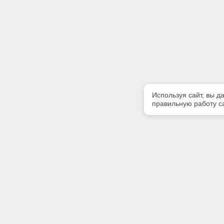
Используя сайт, вы д
правильную работу са
Полезная информация
Контакт
Контакты
Телефон
8 (3952) 
E-mail: