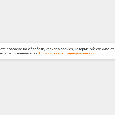
аете согласие на обработку файлов сооkiеs, которые обеспечивают
йта, и соглашаетесь с
Политикой конфиденциальности
.
ная информация
Сервисы
:
Специализированные онлайн-
издания
265-947
Регулярная новостная рассылка