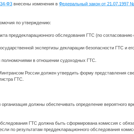
234-ФЗ
внесены изменения в
Федеральный закон от 21.07.1997 №
номочия по утверждению:
акта преддекларационного обследования ГТС (по согласованию 
государственной экспертизы декларации безопасности ГТС и ег
 полномочиями в отношении судоходных ГТС.
 Минтрансом России должен утвердить форму представления св
гистра ГТС.
 организация должны обеспечивать определение вероятного вре
;
 обследования ГТС должна быть сформирована комиссия с обяз
если по результатам преддекларационного обследования комисс