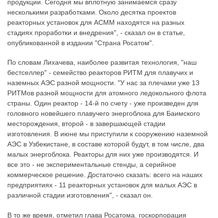
продукции. Сегодня мы вплотную занимаемся сразу
несколькими разработками. Около десятка проектов
реакторных установок для АСММ находятся на разных
стадиях проработки и внедрения", - сказал он в статье,
опубликованной в издании "Страна Росатом".
По словам Лихачева, наиболее развитая технология, "наш
бестселлер" - семейство реакторов РИТМ для плавучих и
наземных АЭС разной мощности. "У нас за плечами уже 13
РИТМов разной мощности для атомного ледокольного флота
страны. Один реактор - 14-й по счету - уже произведен для
головного новейшего плавучего энергоблока для Баимского
месторождения, второй - в завершающей стадии
изготовления. В июне мы приступили к сооружению наземной
АЭС в Узбекистане, в составе которой будут, в том числе, два
малых энергоблока. Реакторы для них уже производятся. И
все это - не экспериментальные стенды, а серийное
коммерческое решение. Достаточно сказать: всего на наших
предприятиях - 11 реакторных установок для малых АЭС в
различной стадии изготовления", - сказал он.
В то же время, отметил глава Росатома, госкорпорация