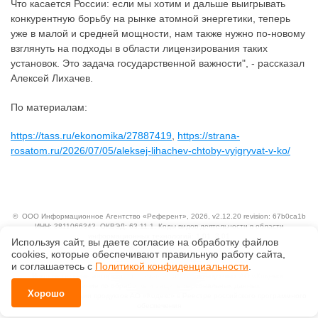
Что касается России: если мы хотим и дальше выигрывать
конкурентную борьбу на рынке атомной энергетики, теперь
уже в малой и средней мощности, нам также нужно по-новому
взглянуть на подходы в области лицензирования таких
установок. Это задача государственной важности", - рассказал
Алексей Лихачев.
По материалам:
https://tass.ru/ekonomika/27887419
,
https://strana-
rosatom.ru/2026/07/05/aleksej-lihachev-chtoby-vyigryvat-v-ko/
©
ООО Информационное Агентство «Референт»
, 2026, v2.12.20 revision: 67b0ca1b
ИНН: 3811066343, ОКВЭД: 63.11.1, Коды видов деятельности в области
информационных технологий: 1.01, 3.01
Используя сайт, вы даете согласие на обработку файлов
Ценовая политика
сооkiеs, которые обеспечивают правильную работу сайта,
Технологии
и соглашаетесь с
Политикой конфиденциальности
.
Исключительные авторские и смежные права принадлежат АО «Кодекс».
Положение по обработке и защите персональных данных
Хорошо
Справка о регистрации продуктов АО «Кодекс» в Реестре российского программного
обеспечения