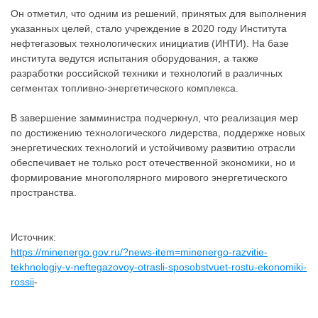
Он отметил, что одним из решений, принятых для выполнения
указанных целей, стало учреждение в 2020 году Института
нефтегазовых технологических инициатив (ИНТИ). На базе
института ведутся испытания оборудования, а также
разработки российской техники и технологий в различных
сегментах топливно-энергетического комплекса.
В завершение замминистра подчеркнул, что реализация мер
по достижению технологического лидерства, поддержке новых
энергетических технологий и устойчивому развитию отрасли
обеспечивает не только рост отечественной экономики, но и
формирование многополярного мирового энергетического
пространства.
Источник:
https://minenergo.gov.ru/?news-item=minenergo-razvitie-
tekhnologiy-v-neftegazovoy-otrasli-sposobstvuet-rostu-ekonomiki-
rossii
-