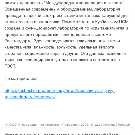
рамках нацпроекта "Международная кооперация и экспорт".
Оснащенная современным оборудованием, лаборатория
проводит широкий спектр испытаний металлоконструкций для
строительства и энергетики. Помимо этого, в Кузбасском ЦСМ
создана и функционирует лаборатория по испытаниям угля и
продуктов его переработки - единственная в системе
Росстандарта. Здесь определяются ключевые показатели
качества угля: влажность, зольность, удельная теплота
сгорания, содержание серы и другие. Эти данные позволяют
точно классифицировать уголь по маркам и соответствию
ГОСТ.
По материалам:
https://kachestvo.pro/metrology/news/rabochiy-vizit-glavy-
rosstandarta-v-kemerovo-/
©
ООО Информационное Агентство «Референт»
, 2026, v2.12.20 revision: 67b0ca1b
ИНН: 3811066343, ОКВЭД: 63.11.1, Коды видов деятельности в области
информационных технологий: 1.01, 3.01