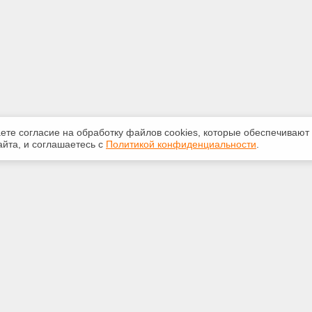
аете согласие на обработку файлов сооkiеs, которые обеспечивают
йта, и соглашаетесь с
Политикой конфиденциальности
.
ная информация
Сервисы
:
Специализированные онлайн-
издания
265-947
Регулярная новостная рассылка