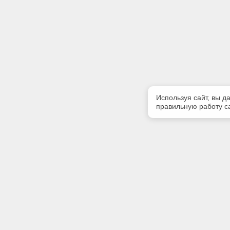
Используя сайт, вы д
правильную работу са
Полезная информация
Контакт
Контакты
Телефон
8 (3952) 
E-mail: