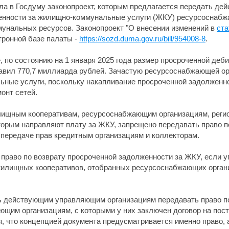
ла в Госдуму законопроект, которым предлагается передать 
женности за жилищно-коммунальные услуги (ЖКУ) ресурсоснабж
ммунальных ресурсов. Законопроект "О внесении изменений в
ста
тронной базе палаты -
https://sozd.duma.gov.ru/bill/954008-8
.
, по состоянию на 1 января 2025 года размер просроченной деб
авил 770,7 миллиарда рублей. Зачастую ресурсоснабжающей о
льные услуги, поскольку накапливание просроченной задолжен
онт сетей.
лищным кооперативам, ресурсоснабжающим организациям, реги
орым направляют плату за ЖКУ, запрещено передавать право п
 передаче прав кредитным организациям и коллекторам.
ь право по возврату просроченной задолженности за ЖКУ, если
 жилищных кооперативов, отобранных ресурсоснабжающих органи
ь действующим управляющим организациям передавать право п
щим организациям, с которыми у них заключен договор на пос
, что концепцией документа предусматривается именно право, а