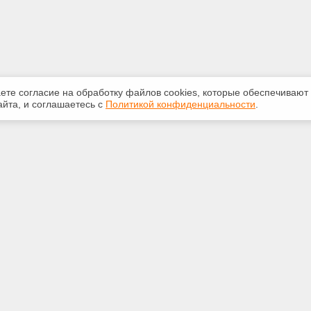
аете согласие на обработку файлов сооkiеs, которые обеспечивают
йта, и соглашаетесь с
Политикой конфиденциальности
.
ная информация
Сервисы
:
Специализированные онлайн-
издания
265-947
Регулярная новостная рассылка
aikaldoc.ru
Служба поддержки пользователей
«Кодекс» и «Техэксперт»