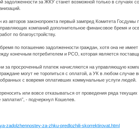
й задолженности за ЖКУ станет возможной только в случаях со
анизаций.
ин из авторов законопроекта первый зампред Комитета Госдумы
 управляющих компаний дополнительное финансовое бремя и ос
абот по благоустройству.
ремя по погашению задолженности граждан, хотя она не имеет 
жду конечным потребителем и РСО, которая является поставщик
ени за просроченный платеж начисляются на управляющую компан
, граждане могут не торопиться с оплатой, а УК в любом случае
, собранных с вовремя оплативших коммунальные услуги людей.
переносить или вовсе отказываться от проведения ряда текущих 
не заплатил", - подчеркнул Кошелев.
ya-zadolzhennostey-za-zhku-predlozhili-skorrektirovat.html