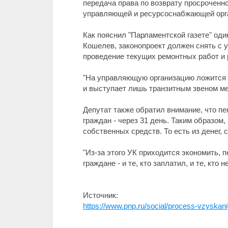
передача права по возврату просроченно
управляющей и ресурсоснабжающей орг
Как пояснил "Парламентской газете" од
Кошелев, законопроект должен снять с
проведение текущих ремонтных работ и р
"На управляющую организацию ложится б
и выступает лишь транзитным звеном ме
Депутат также обратил внимание, что п
граждан - через 31 день. Таким образом
собственных средств. То есть из денег
"Из-за этого УК приходится экономить, 
граждане - и те, кто заплатил, и те, кто 
Источник:
https://www.pnp.ru/social/process-vzyskani