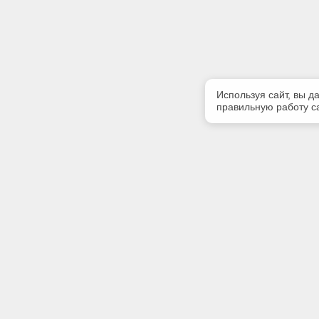
Используя сайт, вы д
правильную работу са
Полезная информация
Контакт
Контакты
Телефон
8 (3952) 
E-mail:
kodeks@b
Адрес: