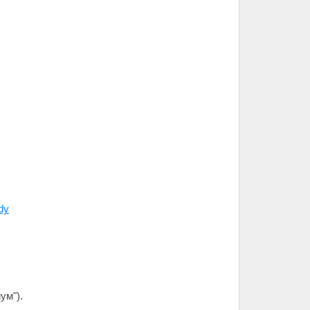
dy
ум").