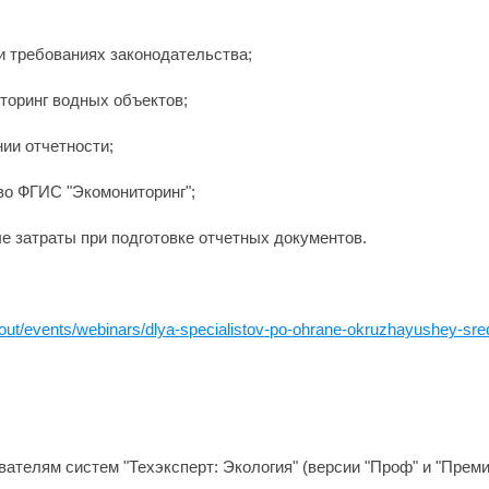
и требованиях законодательства;
иторинг водных объектов;
ии отчетности;
во ФГИС "Экомониторинг";
е затраты при подготовке отчетных документов.
about/events/webinars/dlya-specialistov-po-ohrane-okruzhayushey-sre
ателям систем "Техэксперт: Экология" (версии "Проф" и "Преми