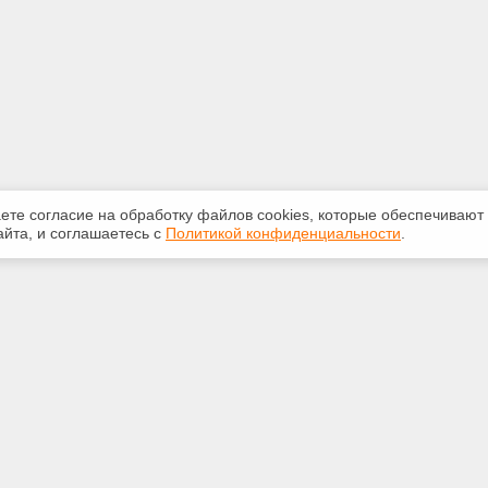
аете согласие на обработку файлов сооkiеs, которые обеспечивают
йта, и соглашаетесь с
Политикой конфиденциальности
.
ная информация
Сервисы
:
Специализированные онлайн-
издания
265-947
Регулярная новостная рассылка