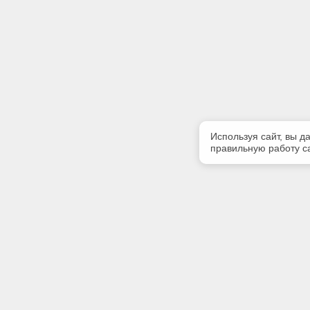
Используя сайт, вы д
правильную работу са
Полезная информация
Контакт
Контакты
Телефон
8 (3952) 
E-mail: