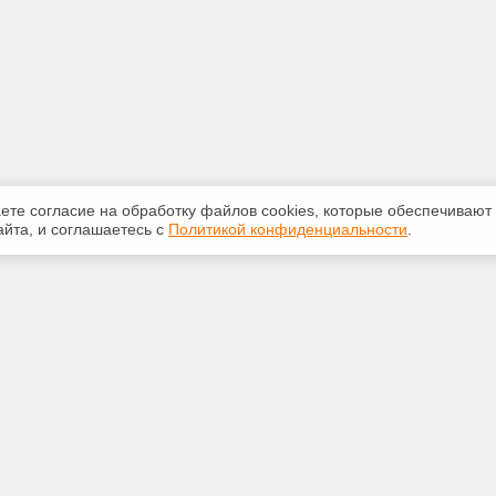
аете согласие на обработку файлов сооkiеs, которые обеспечивают
йта, и соглашаетесь с
Политикой конфиденциальности
.
ная информация
Сервисы
:
Специализированные онлайн-
издания
265-947
Регулярная новостная рассылка