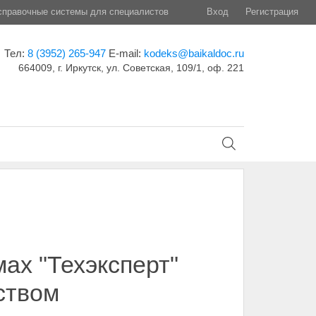
правочные системы для специалистов
Вход
Регистрация
Тел:
8 (3952) 265-947
E-mail:
kodeks@baikaldoc.ru
664009, г. Иркутск, ул. Советская, 109/1, оф. 221
ах "Техэксперт"
ством