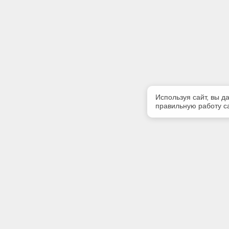
Используя сайт, вы д
правильную работу са
Полезная информация
Контакт
Контакты
Телефон
8 (3952) 
E-mail: