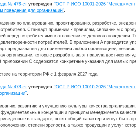
ода № 476-ст
утвержден
ГОСТ Р ИСО 10001-2026 "Менеджмент 
м поведения для организаций"
.
казания по планированию, проектированию, разработке, внедр
отребителя. Стандарт применим к правилам, связанным с прод
ей перед потребителями в отношении ее делового поведения. Т
овлетворенности потребителей. В приложении A приводятся у
арт предназначен для применения любой организацией, независи
ючая организации, которые разрабатывают правила достижения у
В приложении C содержатся конкретные указания для малых пр
твие на территории РФ с 1 февраля 2027 года.
ода № 478-ст
утвержден
ГОСТ Р ИСО 10010-2026 "Менеджмент 
организации"
.
иванию, развитию и улучшению культуры качества организации,
ны фундаментальные концепции и принципы менеджмента качеств
приведенные в стандарте, носят общий характер и могут быть п
оположения, степени зрелости, а также продукции и услуг, кото