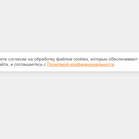
аете согласие на обработку файлов сооkiеs, которые обеспечивают
йта, и соглашаетесь с
Политикой конфиденциальности
.
ная информация
Сервисы
:
Специализированные онлайн-
издания
265-947
Регулярная новостная рассылка