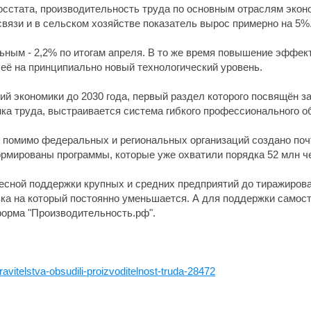
Росстата, производительность труда по основным отраслям экон
связи и в сельском хозяйстве показатель вырос примерно на 5%
ным - 2,2% по итогам апреля. В то же время повышение эффек
 её на принципиально новый технологический уровень.
й экономики до 2030 года, первый раздел которого посвящён за
ка труда, выстраивается система гибкого профессионального о
 помимо федеральных и региональных организаций создано почт
рмированы программы, которые уже охватили порядка 52 млн чел
ресной поддержки крупных и средних предприятий до тиражирова
зка на который постоянно уменьшается. А для поддержки само
орма "Производительность.рф".
ravitelstva-obsudili-proizvoditelnost-truda-28472