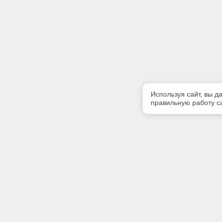
Используя сайт, вы д
правильную работу са
Полезная информация
Контакт
Контакты
Телефон
8 (3952) 
E-mail: