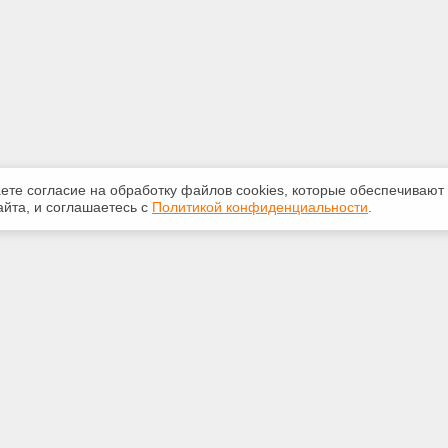
аете согласие на обработку файлов сооkiеs, которые обеспечивают
йта, и соглашаетесь с
Политикой конфиденциальности
.
ная информация
Сервисы
:
Специализированные онлайн-
издания
265-947
Регулярная новостная рассылка