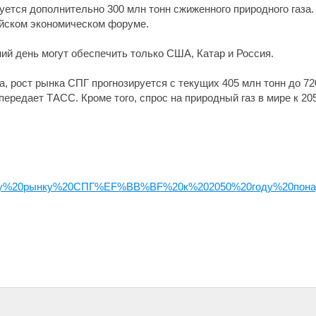
уется дополнительно 300 млн тонн сжиженного природного газа
йском экономическом форуме.
ий день могут обеспечить только США, Катар и Россия.
 рост рынка СПГ прогнозируется с текущих 405 млн тонн до 720 
передает ТАСС. Кроме того, спрос на природный газ в мире к 20
у%20рынку%20СПГ%EF%BB%BF%20к%202050%20году%20понад