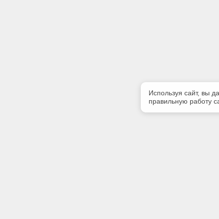
Используя сайт, вы д
правильную работу са
Полезная информация
Контакт
Контакты
Телефон
8 (3952) 
E-mail: