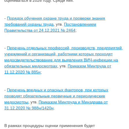
оцениваться в 2026 году. Среди них:
-
Порядок обучения охране труда и проверки знания
требований охраны труда
, утв.
Постановлением
Правительства от 24.12.2021 № 2464
;
-
Перечень отдельных профессий, производств, предприятий,
учреждений и организаций, работники которых проходят
медосвидетельствование для выявления ВИЧ-инфекции на
обязательных медосмотрах
, утв.
Приказом Минтруда от
11.12.2020 № 885н
;
-
Перечень вредных и опасных факторов, при которых
проводят обязательные первичные и периодические
медосмотры
, утв.
Приказом Минтруда и Минздрава от
31.12.2020 № 988н/1420н
.
В рамках процедуры оценки применения будет