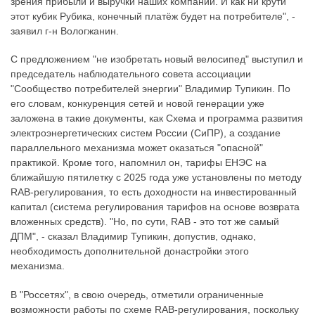
зрения прибыли и выручки наших компаний. И как ни крути
этот кубик Рубика, конечный платёж будет на потребителе", -
заявил г-н Вологжанин.
С предложением "не изобретать новый велосипед" выступил и
председатель наблюдательного совета ассоциации
"Сообщество потребителей энергии" Владимир Тупикин. По
его словам, конкуренция сетей и новой генерации уже
заложена в такие документы, как Схема и программа развития
электроэнергетических систем России (СиПР), а создание
параллельного механизма может оказаться "опасной"
практикой. Кроме того, напомнил он, тарифы ЕНЭС на
ближайшую пятилетку с 2025 года уже установлены по методу
RAB-регулирования, то есть доходности на инвестированный
капитал (система регулирования тарифов на основе возврата
вложенных средств). "Но, по сути, RAB - это тот же самый
ДПМ", - сказал Владимир Тупикин, допустив, однако,
необходимость дополнительной донастройки этого
механизма.
В "Россетях", в свою очередь, отметили ограниченные
возможности работы по схеме RAB-регулирования, поскольку