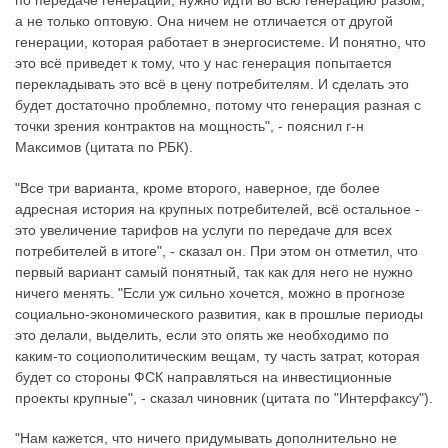
по передаче генерации, нужно идти во всю генерацию разом,
а не только оптовую. Она ничем не отличается от другой
генерации, которая работает в энергосистеме. И понятно, что
это всё приведет к тому, что у нас генерация попытается
перекладывать это всё в цену потребителям. И сделать это
будет достаточно проблемно, потому что генерация разная с
точки зрения контрактов на мощность", - пояснил г-н
Максимов (цитата по РБК).
"Все три варианта, кроме второго, наверное, где более
адресная история на крупных потребителей, всё остальное -
это увеличение тарифов на услуги по передаче для всех
потребителей в итоге", - сказал он. При этом он отметил, что
первый вариант самый понятный, так как для него не нужно
ничего менять. "Если уж сильно хочется, можно в прогнозе
социально-экономического развития, как в прошлые периоды
это делали, выделить, если это опять же необходимо по
каким-то социополитическим вещам, ту часть затрат, которая
будет со стороны ФСК направляться на инвестиционные
проекты крупные", - сказал чиновник (цитата по "Интерфаксу").
"Нам кажется, что ничего придумывать дополнительно не