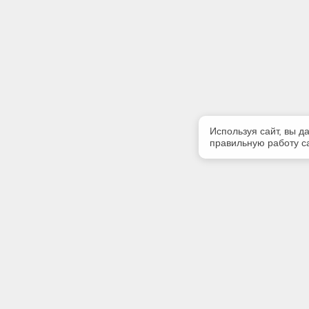
Используя сайт, вы д
правильную работу са
Полезная информация
Контакт
Контакты
Телефон
8 (3952) 
E-mail: