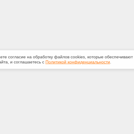
аете согласие на обработку файлов сооkiеs, которые обеспечивают
йта, и соглашаетесь с
Политикой конфиденциальности
.
ная информация
Сервисы
:
Специализированные онлайн-
издания
265-947
Регулярная новостная рассылка