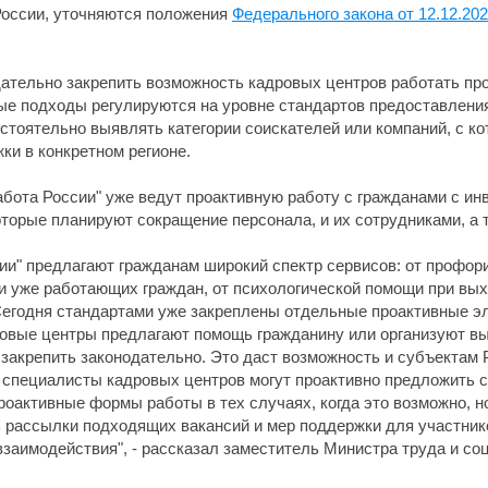
России, уточняются положения
Федерального закона от 12.12.20
дательно закрепить возможность кадровых центров работать про
ые подходы регулируются на уровне стандартов предоставления
стоятельно выявлять категории соискателей или компаний, с ко
и в конкретном регионе.
бота России" уже ведут проактивную работу с гражданами с и
торые планируют сокращение персонала, и их сотрудниками, а т
ии" предлагают гражданам широкий спектр сервисов: от профори
 уже работающих граждан, от психологической помощи при выхо
егодня стандартами уже закреплены отдельные проактивные эл
ровые центры предлагают помощь гражданину или организуют в
я закрепить законодательно. Это даст возможность и субъекта
 специалисты кадровых центров могут проактивно предложить св
роактивные формы работы в тех случаях, когда это возможно, 
ь рассылки подходящих вакансий и мер поддержки для участник
взаимодействия", - рассказал заместитель Министра труда и с