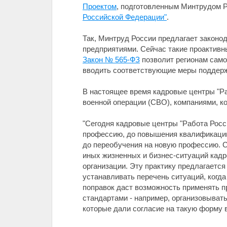
Проектом
, подготовленным Минтрудом 
Российской Федерации"
.
Так, Минтруд России предлагает законо
предприятиями. Сейчас такие проактивн
Закон № 565-ФЗ
позволит регионам само
вводить соответствующие меры поддержк
В настоящее время кадровые центры "Ра
военной операции (СВО), компаниями, ко
"Сегодня кадровые центры "Работа Росс
профессию, до повышения квалификации
до переобучения на новую профессию. С
иных жизненных и бизнес-ситуаций кад
организации. Эту практику предлагаетс
устанавливать перечень ситуаций, когда
поправок даст возможность применять п
стандартами - например, организовыват
которые дали согласие на такую форму 