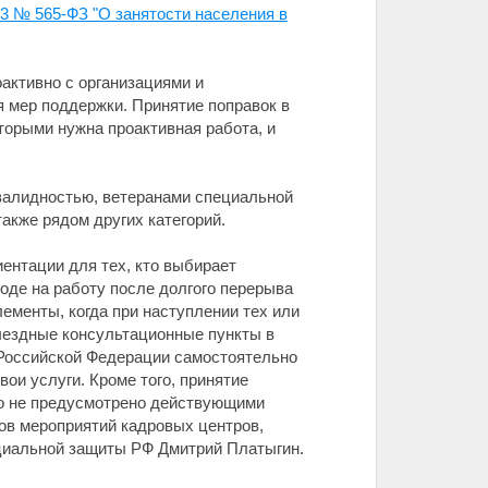
23 № 565-ФЗ "О занятости населения в
активно с организациями и
 мер поддержки. Принятие поправок в
торыми нужна проактивная работа, и
нвалидностью, ветеранами специальной
акже рядом других категорий.
ентации для тех, кто выбирает
де на работу после долгого перерыва
ементы, когда при наступлении тех или
ыездные консультационные пункты в
м Российской Федерации самостоятельно
ои услуги. Кроме того, принятие
но не предусмотрено действующими
ов мероприятий кадровых центров,
оциальной защиты РФ Дмитрий Платыгин.