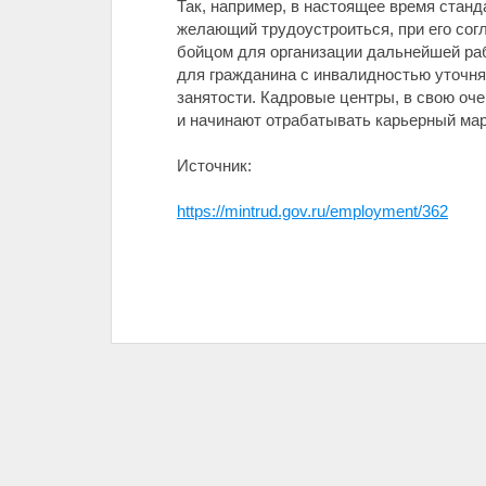
Так, например, в настоящее время стан
желающий трудоустроиться, при его сог
бойцом для организации дальнейшей ра
для гражданина с инвалидностью уточня
занятости. Кадровые центры, в свою оче
и начинают отрабатывать карьерный ма
Источник:
https://mintrud.gov.ru/employment/362