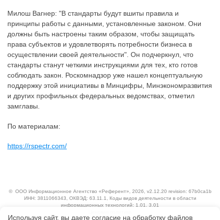
Милош Вагнер: "В стандарты будут вшиты правила и
принципы работы с данными, установленные законом. Они
должны быть настроены таким образом, чтобы защищать
права субъектов и удовлетворять потребности бизнеса в
осуществлении своей деятельности". Он подчеркнул, что
стандарты станут четкими инструкциями для тех, кто готов
соблюдать закон. Роскомнадзор уже нашел концептуальную
поддержку этой инициативы в Минцифры, Минэкономразвития
и других профильных федеральных ведомствах, отметил
замглавы.
По материалам:
https://rspectr.com/
©
ООО Информационное Агентство «Референт»
, 2026, v2.12.20 revision: 67b0ca1b
ИНН: 3811066343, ОКВЭД: 63.11.1, Коды видов деятельности в области
информационных технологий: 1.01, 3.01
Ценовая политика
Используя сайт, вы даете согласие на обработку файлов
Технологии